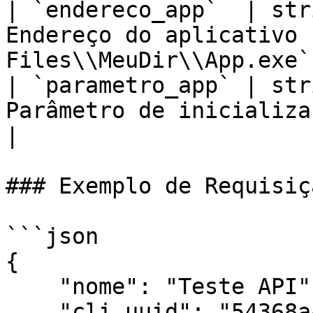
| `endereco_app`  | str
Endereço do aplicativo 
Files\\MeuDir\\App.exe`)
| `parametro_app` | str
Parâmetro de inicialização do aplicati
|

### Exemplo de Requisiçã
```json

{

    "nome": "Teste API",

    "cli_uuid": "54368a47-8040-4cc7-b20b-