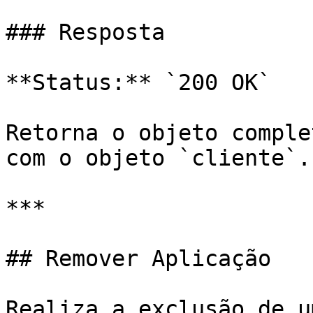
### Resposta

**Status:** `200 OK`

Retorna o objeto comple
com o objeto `cliente`.

***

## Remover Aplicação

Realiza a exclusão de u