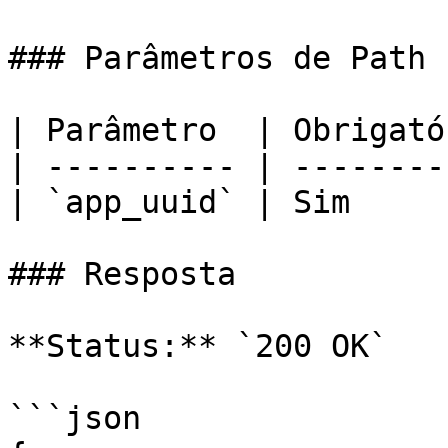
### Parâmetros de Path

| Parâmetro  | Obrigató
| ---------- | --------
| `app_uuid` | Sim     
### Resposta

**Status:** `200 OK`

```json
