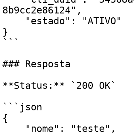
8b9cc2e86124",

    "estado": "ATIVO"

}

```

### Resposta

**Status:** `200 OK`

```json

{

    "nome": "teste",
