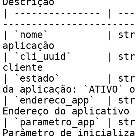
Descrição              
| --------------- | ---
-----------------------
| `nome`          | str
aplicação              
| `cli_uuid`      | str
cliente                
| `estado`        | str
da aplicação: `ATIVO` o
| `endereco_app`  | str
Endereço do aplicativo 
| `parametro_app` | str
Parâmetro de inicializa