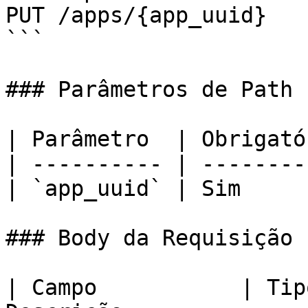
PUT /apps/{app_uuid}

```

### Parâmetros de Path

| Parâmetro  | Obrigató
| ---------- | --------
| `app_uuid` | Sim     
### Body da Requisição

| Campo           | Tip