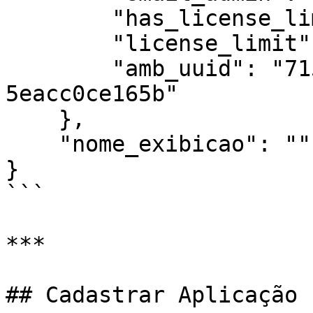
        "has_license_limit": false,

        "license_limit": 0,

        "amb_uuid": "715088c9-9f21-424e-bcd5-
5eacc0ce165b"

    },

    "nome_exibicao": ""

}

```

***

## Cadastrar Aplicação
