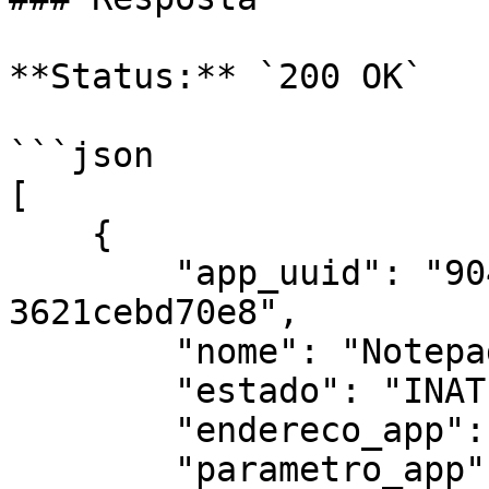
**Status:** `200 OK`

```json

[

    {

        "app_uuid": "90476973-4729-4f2b-acee-
3621cebd70e8",

        "nome": "Notepad",

        "estado": "INATIVO",

        "endereco_app": "",

        "parametro_app": "",
