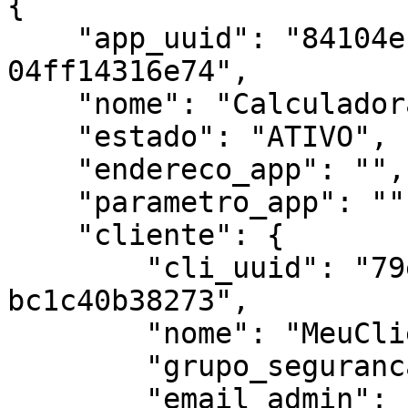
{

    "app_uuid": "84104ec2-6914-4ed7-a359-
04ff14316e74",

    "nome": "Calculadora",

    "estado": "ATIVO",

    "endereco_app": "",

    "parametro_app": "",

    "cliente": {

        "cli_uuid": "79ea8324-4889-4729-8bf0-
bc1c40b38273",

        "nome": "MeuCliente001",

        "grupo_seguranca": "Cliente001",

        "email_admin": "email-adm@dominio.com",
