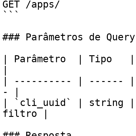
GET /apps/

```

### Parâmetros de Query
| Parâmetro  | Tipo   | Descrição   
|

| ---------- | ------ |
- |

| `cli_uuid` | string |
filtro |

### Resposta
