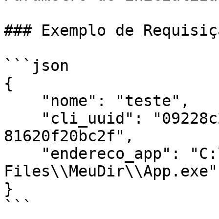
### Exemplo de Requisiçã
```json

{

    "nome": "teste",

    "cli_uuid": "09228c2a-a9a6-4cab-8c57-
81620f20bc2f",

    "endereco_app": "C:\\\\Program 
Files\\MeuDir\\App.exe"

}

```
