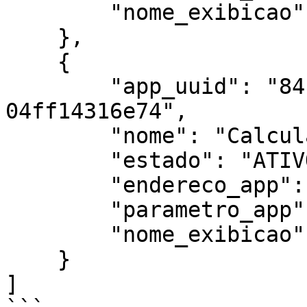
        "nome_exibicao": ""

    },

    {

        "app_uuid": "84104ec2-6914-4ed7-a359-
04ff14316e74",

        "nome": "Calculadora",

        "estado": "ATIVO",

        "endereco_app": "",

        "parametro_app": "",

        "nome_exibicao": ""

    }

]
