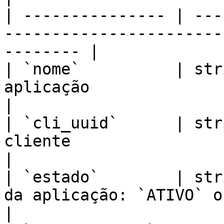
| --------------- | ---
-----------------------
-------- |

| `nome`          | str
aplicação                                                 
|

| `cli_uuid`      | str
cliente                                                   
|

| `estado`        | str
da aplicação: `ATIVO` ou `INATIVO`      
|
