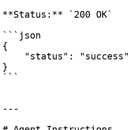
**Status:** `200 OK`

```json

{

    "status": "success"

}

```

---

# Agent Instructions
