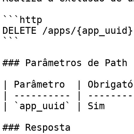
```http

DELETE /apps/{app_uuid}

```

### Parâmetros de Path

| Parâmetro  | Obrigató
| ---------- | --------
| `app_uuid` | Sim     
### Resposta
