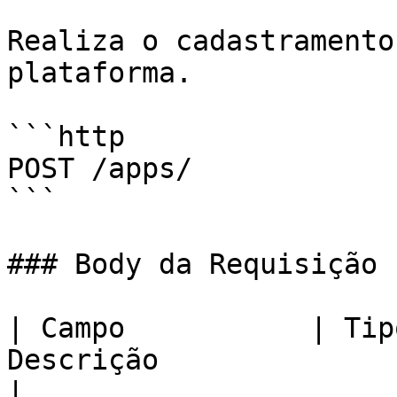
Realiza o cadastramento
plataforma.

```http

POST /apps/

```

### Body da Requisição

| Campo           | Tip
Descrição                                                         
|
