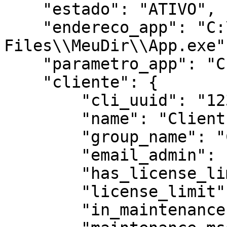
    "estado": "ATIVO",

    "endereco_app": "C:\\\\Program 
Files\\MeuDir\\App.exe",
    "parametro_app": "CLI:1220",

    "cliente": {

        "cli_uuid": "123-123-123-123",

        "name": "Client name",

        "group_name": "Client group-name",

        "email_admin": "admin@email.com",

        "has_license_limit": false,

        "license_limit": 0,

        "in_maintenance": false,
