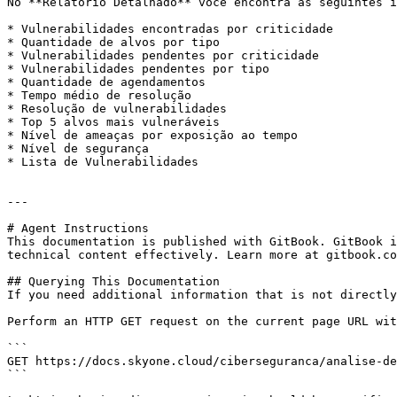
No **Relatório Detalhado** você encontra as seguintes i
* Vulnerabilidades encontradas por criticidade

* Quantidade de alvos por tipo

* Vulnerabilidades pendentes por criticidade

* Vulnerabilidades pendentes por tipo

* Quantidade de agendamentos

* Tempo médio de resolução

* Resolução de vulnerabilidades

* Top 5 alvos mais vulneráveis

* Nível de ameaças por exposição ao tempo

* Nível de segurança

* Lista de Vulnerabilidades

---

# Agent Instructions

This documentation is published with GitBook. GitBook i
technical content effectively. Learn more at gitbook.co
## Querying This Documentation

If you need additional information that is not directly
Perform an HTTP GET request on the current page URL wit
```

GET https://docs.skyone.cloud/ciberseguranca/analise-de
```
