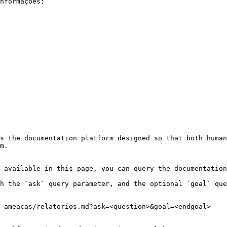
nformações:

s the documentation platform designed so that both human
m.

 available in this page, you can query the documentation
h the `ask` query parameter, and the optional `goal` que
-ameacas/relatorios.md?ask=<question>&goal=<endgoal>
