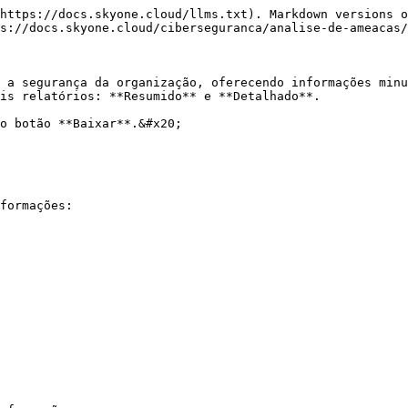
https://docs.skyone.cloud/llms.txt). Markdown versions o
s://docs.skyone.cloud/ciberseguranca/analise-de-ameacas/
 a segurança da organização, oferecendo informações minu
is relatórios: **Resumido** e **Detalhado**.

o botão **Baixar**.&#x20;

formações:
