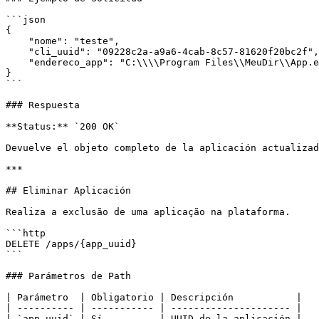
```json

{

    "nome": "teste",

    "cli_uuid": "09228c2a-a9a6-4cab-8c57-81620f20bc2f",

    "endereco_app": "C:\\\\Program Files\\MeuDir\\App.exe"

}

```

### Respuesta

**Status:** `200 OK`

Devuelve el objeto completo de la aplicación actualizad
***

## Eliminar Aplicación

Realiza a exclusão de uma aplicação na plataforma.

```http

DELETE /apps/{app_uuid}

```

### Parámetros de Path

| Parámetro  | Obligatorio | Descripción           |

| ---------- | ----------- | --------------------- |

| `app_uuid` | Sí          | UUID de la aplicación |
