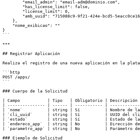
        "email_admin": "email-adm@dominio.com",

        "has_license_limit": false,

        "license_limit": 0,

        "amb_uuid": "715088c9-9f21-424e-bcd5-5eacc0ce165b"

    },

    "nome_exibicao": ""

}

```

***

## Registrar Aplicación

Realiza el registro de una nueva aplicación en la plata
```http

POST /apps/

```

### Cuerpo de la Solicitud

| Campo           | Tipo   | Obligatorio | Descripción 
| --------------- | ------ | ----------- | ------------
| `nome`          | string | Sí          | Nombre de la
| `cli_uuid`      | string | Sí          | UUID del cli
| `estado`        | string | Sí          | Estado de la
| `endereco_app`  | string | No          | Dirección de
| `parametro_app` | string | No          | Parámetro de
### Ejemplo de Solicitud
