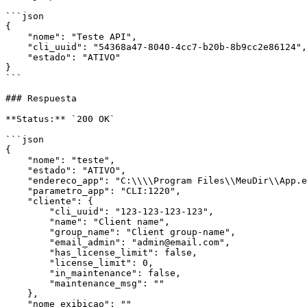
```json

{

    "nome": "Teste API",

    "cli_uuid": "54368a47-8040-4cc7-b20b-8b9cc2e86124",

    "estado": "ATIVO"

}

```

### Respuesta

**Status:** `200 OK`

```json

{

    "nome": "teste",

    "estado": "ATIVO",

    "endereco_app": "C:\\\\Program Files\\MeuDir\\App.exe",

    "parametro_app": "CLI:1220",

    "cliente": {

        "cli_uuid": "123-123-123-123",

        "name": "Client name",

        "group_name": "Client group-name",

        "email_admin": "admin@email.com",

        "has_license_limit": false,

        "license_limit": 0,

        "in_maintenance": false,

        "maintenance_msg": ""

    },

    "nome_exibicao": ""
