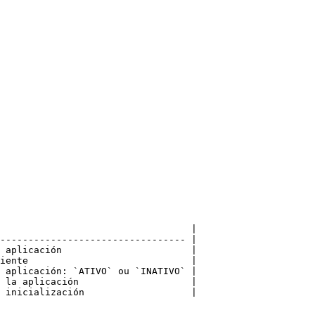
                                  |

--------------------------------- |

 aplicación                       |

iente                             |

 aplicación: `ATIVO` ou `INATIVO` |

 la aplicación                    |

 inicialización                   |
