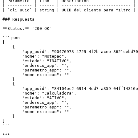
| Parámetro  | Tipo   | Descripción                  |

| ---------- | ------ | ---------------------------- |

| `cli_uuid` | string | UUID del cliente para filtro |

### Respuesta

**Status:** `200 OK`

```json

[

    {

        "app_uuid": "90476973-4729-4f2b-acee-3621cebd70e8",

        "nome": "Notepad",

        "estado": "INATIVO",

        "endereco_app": "",

        "parametro_app": "",

        "nome_exibicao": ""

    },

    {

        "app_uuid": "84104ec2-6914-4ed7-a359-04ff14316e74",

        "nome": "Calculadora",

        "estado": "ATIVO",

        "endereco_app": "",

        "parametro_app": "",

        "nome_exibicao": ""

    }

]

```

***
