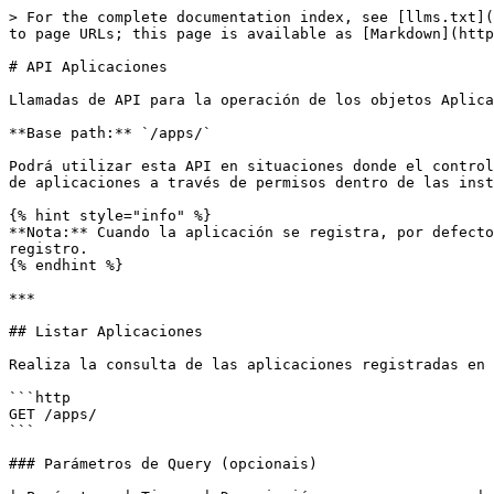
> For the complete documentation index, see [llms.txt](
to page URLs; this page is available as [Markdown](http
# API Aplicaciones

Llamadas de API para la operación de los objetos Aplica
**Base path:** `/apps/`

Podrá utilizar esta API en situaciones donde el control
de aplicaciones a través de permisos dentro de las inst
{% hint style="info" %}

**Nota:** Cuando la aplicación se registra, por defecto
registro.

{% endhint %}

***

## Listar Aplicaciones

Realiza la consulta de las aplicaciones registradas en 
```http

GET /apps/

```

### Parámetros de Query (opcionais)
