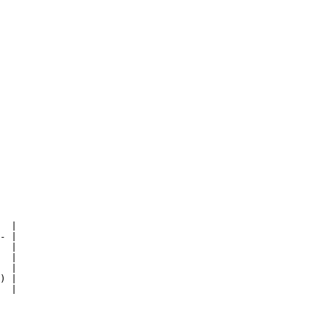
  |

- |

  |

  |

  |

) |

  |
