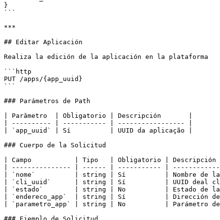
}

```

***

## Editar Aplicación

Realiza la edición de la aplicación en la plataforma

```http

PUT /apps/{app_uuid}

```

### Parámetros de Path

| Parâmetro  | Obligatorio | Descripción       |

| ---------- | ----------- | ----------------- |

| `app_uuid` | Sí          | UUID da aplicação |

### Cuerpo de la Solicitud

| Campo           | Tipo   | Obligatorio | Descripción 
| --------------- | ------ | ----------- | ------------
| `nome`          | string | Sí          | Nombre de la
| `cli_uuid`      | string | Sí          | UUID deal cl
| `estado`        | string | No          | Estado de la
| `endereco_app`  | string | Sí          | Dirección de
| `parametro_app` | string | No          | Parámetro de
### Ejemplo de Solicitud
