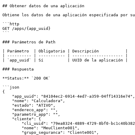
## Obtener datos de una aplicación

Obtiene los datos de una aplicación especificada por su
```http

GET /apps/{app_uuid}

```

### Parámetros de Path

| Parámetro  | Obligatorio | Descripción           |

| ---------- | ----------- | --------------------- |

| `app_uuid` | Sí          | UUID de la aplicación |

### Respuesta

**Status:** `200 OK`

```json

{

    "app_uuid": "84104ec2-6914-4ed7-a359-04ff14316e74",

    "nome": "Calculadora",

    "estado": "ATIVO",

    "endereco_app": "",

    "parametro_app": "",

    "cliente": {

        "cli_uuid": "79ea8324-4889-4729-8bf0-bc1c40b38273",

        "nome": "MeuCliente001",

        "grupo_seguranca": "Cliente001",
