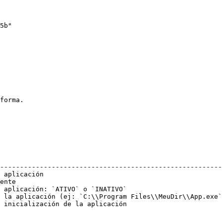
forma.

                                                        
--------------------------------------------------------
 aplicación                                             
ente                                                    
 aplicación: `ATIVO` o `INATIVO`                        
 la aplicación (ej: `C:\\Program Files\\MeuDir\\App.exe`
 inicialización de la aplicación                        