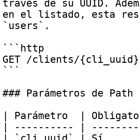
través de su UUID. Adem
en el listado, esta res
`users`.

```http

GET /clients/{cli_uuid}

```

### Parámetros de Path

| Parámetro  | Obligato
| ---------- | --------
| `cli_uuid` | Sí      