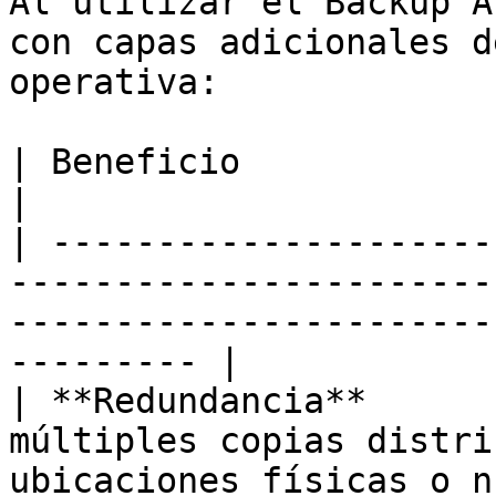
Al utilizar el Backup A
con capas adicionales d
operativa:

| Beneficio                        | Descripción                             
|

| ---------------------
-----------------------
-----------------------
--------- |

| **Redundancia**      
múltiples copias distri
ubicaciones físicas o n