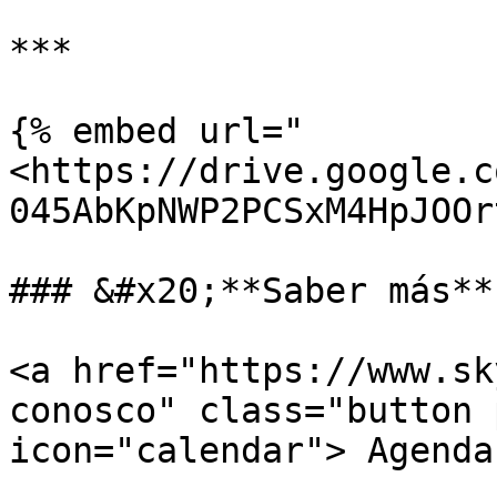
***

{% embed url="
<https://drive.google.c
045AbKpNWP2PCSxM4HpJOOr
### &#x20;**Saber más**

<a href="https://www.sk
conosco" class="button 
icon="calendar"> Agenda