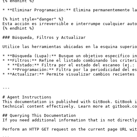
{% endhint %}

* **Eliminar Programación:** Elimina permanentemente la
{% hint style="danger" %}

Esta acción es irreversible e interrumpe cualquier auto
{% endhint %}

### Búsqueda, Filtros y Actualizar

Utilice las herramientas ubicadas en la esquina superio
* **Búsqueda (Lupa):** Busque un objetivo específico in
* **Filtros:** Refine el listado combinando los criteri
  * **Estado:** Filtra por el estado del escaneo (ej.: Finalizado).

  * **Programación:** Filtra por la periodicidad del escaneo (ej.: Diariamente).

* **Actualizar:** Permite visualizar cambios recientes 
---

# Agent Instructions

This documentation is published with GitBook. GitBook i
technical content effectively. Learn more at gitbook.co
## Querying This Documentation

If you need additional information that is not directly
Perform an HTTP GET request on the current page URL wit