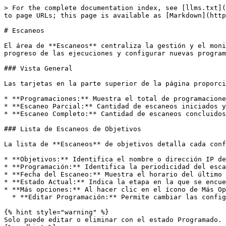
> For the complete documentation index, see [llms.txt](
to page URLs; this page is available as [Markdown](http
# Escaneos

El área de **Escaneos** centraliza la gestión y el moni
progreso de las ejecuciones y configurar nuevas program
### Vista General

Las tarjetas en la parte superior de la página proporci
* **Programaciones:** Muestra el total de programacione
* **Escaneo Parcial:** Cantidad de escaneos iniciados y
* **Escaneo Completo:** Cantidad de escaneos concluidos
### Lista de Escaneos de Objetivos

La lista de **Escaneos** de objetivos detalla cada conf
* **Objetivos:** Identifica el nombre o dirección IP de
* **Programación:** Identifica la periodicidad del esca
* **Fecha del Escaneo:** Muestra el horario del último 
* **Estado Actual:** Indica la etapa en la que se encue
* **Más opciones:** Al hacer clic en el ícono de Más Op
  * **Editar Programación:** Permite cambiar las configuraciones, como periodicidad u objetivos vinculados.&#x20;

{% hint style="warning" %}

Solo puede editar o eliminar con el estado Programado.
