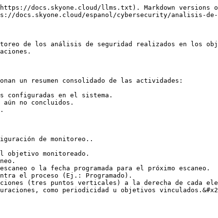
https://docs.skyone.cloud/llms.txt). Markdown versions o
s://docs.skyone.cloud/espanol/cybersecurity/analisis-de-
toreo de los análisis de seguridad realizados en los obj
aciones.

onan un resumen consolidado de las actividades:

s configuradas en el sistema.

 aún no concluidos.

.

iguración de monitoreo..

l objetivo monitoreado.

neo.

escaneo o la fecha programada para el próximo escaneo.

ntra el proceso (Ej.: Programado).

ciones (tres puntos verticales) a la derecha de cada ele