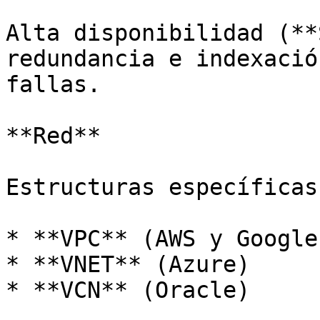
Alta disponibilidad (**
redundancia e indexació
fallas.

**Red**

Estructuras específicas
* **VPC** (AWS y Google)
* **VNET** (Azure)

* **VCN** (Oracle)
