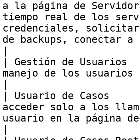
a la página de Servidor
tiempo real de los serv
credenciales, solicitar
de backups, conectar a través de RDP y servidores.                                              
|

| Gestión de Usuarios  
manejo de los usuarios y las invitaciones.                                                                                                                                                         
|

| Usuario de Casos     
acceder solo a los llam
usuario en la página de</p><p>Llamados.</p>                                                                                                                         
|
