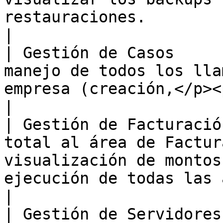
restauraciones.                                                                                                                                                                                                                                                                                                        
|

| Gestión de Casos     
manejo de todos los lla
empresa (creación,</p><p>edición y cierre).</p>                                                                                                        
|

| Gestión de Facturació
total al área de Factur
visualización de montos
ejecución de todas las acciones disponibles.                                                                                           
|

| Gestión de Servidores