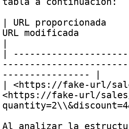
tabla a continuación:

| URL proporcionada    
URL modificada                                                      
|

| ---------------------
-----------------------
---------------- |

| <https://fake-url/sal
<https://fake-url/sales
quantity=2\\&discount=4
Al analizar la estructu