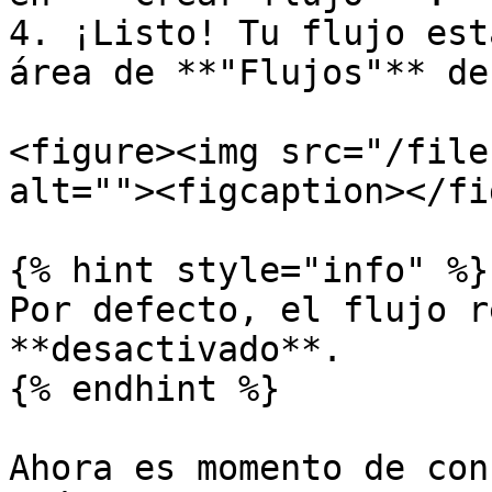
4. ¡Listo! Tu flujo est
área de **"Flujos"** de
<figure><img src="/file
alt=""><figcaption></fi
{% hint style="info" %}

Por defecto, el flujo r
**desactivado**.

{% endhint %}

Ahora es momento de con