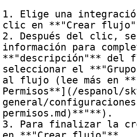
1. Elige una integració
clic en **"Crear flujo"*
2. Después del clic, se
información para comple
**"descripción"** del f
seleccionar el **"Grupo
al flujo (lee más en **
Permisos**](/espanol/sk
general/configuraciones
permisos.md)**"**).

3. Para finalizar la cr
en **"Crear flujo"**.
