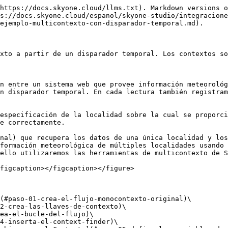
 creación de un flujo multicontexto desde cero. Este ejemplo parte de un flujo monocontexto con fines didácticos.
{% endhint %}

El flujo original con el que trabajaremos se parece al de la figura siguiente.

<figure><img src="/files/FmElo88BLe1XO6uPlZai" alt=""><figcaption></figcaption></figure>

Periódicamente, el flujo consulta la Weather API y obtiene la información meteorológica de una determinada localidad. A continuación, un módulo de base de datos almacena la información relevante en una base de datos Postgres.

El [disparador temporal ](/espanol/skyone-studio/integraciones/flujos/disparadores/disparadores-temporales-adicion-y-configuracion.md)se activa cada 15 minutos.

<figure><img src="/files/Qjs9OFd5crf5KZAOV6z8" alt=""><figcaption></figcaption></figure>

La Weather API requiere únicamente dos variables. La primera es la localidad para la que se solicitan los datos. Proporcionamos este parámetro mediante una variable de flujo previamente configurada.

El segundo parámetro es una clave de autenticación para acceder a la Weather API. El acceso a la API es público, pero requiere un registro previo en el [sitio](https://www.weatherapi.com/) web donde se facilita la clave que se usará como autenticación.

<figure><img src="/files/ZUyAfjjkRpfef9ZNolub" alt=""><figcaption></figcaption></figure>

Los datos devueltos por la Weather API se almacenan en la base de datos Postgres.

<figure><img src="/files/12Xh422C78VvSQvC7UGW" alt=""><figcaption></figcaption></figure>

### **Paso 02: Crea las llaves de contexto**

Este flujo tiene un disparador temporal y no recibe información externa en su inicialización. Por esa razón, la información de contexto se almacenará dentro del propio flujo mediante una variable de flujo.

En la versión **multicontexto**, este mismo flujo se ejecutará múltiples veces, pero en cada una utilizará información diferente de ciudades, claves de acceso a la Weather API y cuentas de base de datos. Para ello, vamos a crear una llave de contexto que nos permitirá identificar esa información. La llave de contexto puede ser cualquier identificador único. Podemos usar información de **userid** como números secuenciales, tales como: 0001, 0002, 0003 y así sucesivamente.

Crea un parámetro de flujo del tipo **array**. Puedes nombrarlo como **userid\_list** y asignarle como valor la lista de *userids* que definirán los contextos, por ejemplo:

```json
["0001","0002","0003"]
```

<figure><img src="/files/ZMkbF3WFWFO0zgcjbz19" alt=""><figcaption></figcaption></figure>

### **Paso 03: Crea el bucle del flujo**

Vamos a ejecutar el mismo procedimiento para cada contexto. Para ello, crearemos un bucle definiendo qué sección del flujo se ejecutará repetidamente.

Inserta los módulos de herramienta [**Loop For**](/espanol/skyone-studio/integraciones/flujos/modulos-de-herramientas/modulo-bucle-for.md) según la imagen siguiente. Realizaremos la lectura de los datos meteorológicos y la correspondiente escritura en la base de datos para cada contexto.

<figure><img src="/files/lKpYrCrQB9apgbAAsdNE" alt=""><figcaption></figcaption></figure>

Especifica como lista de control el parámetro de flujo recién creado **userid\_list**. De esta manera, el bucle se ejecutará una vez por cada llave de contexto.

### **Paso 04: Inserta el "Context Finder"**

Cada vez que Skyone Studio recorra el bucle, se deberá utilizar un contexto diferente. 