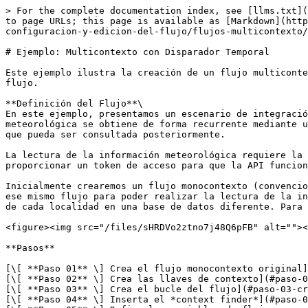
> For the complete documentation index, see [llms.txt](https://docs.skyone.cloud/llms.txt). Markdown versions of documentation pages are available by appending `.md` to page URLs; this page is available as [Markdown](https://docs.skyone.cloud/espanol/skyone-studio/integraciones/flujos/gestion-de-los-flujos/flow-canva-configuracion-y-edicion-del-flujo/flujos-multicontexto/ejemplo-multicontexto-con-disparador-temporal.md).

# Ejemplo: Multicontexto con Disparador Temporal

Este ejemplo ilustra la creación de un flujo multicontexto a partir de un disparador temporal. Los contextos son programados internamente a partir de una variable de flujo.

**Definición del Flujo**\
En este ejemplo, presentamos un escenario de integración entre un sistema web que provee información meteorológica y una base de datos Postgres. La información meteorológica se obtiene de forma recurrente mediante un disparador temporal. En cada lectura también registramos la información relevante en una base de datos para que pueda ser consultada posteriormente.

La lectura de la información meteorológica requiere la especificación de la localidad sobre la cual se proporcionarán los datos actuales. Además, es necesario proporcionar un token de acceso para que la API funcione correctamente.

Inicialmente crearemos un flujo monocontexto (convencional) que recupera los datos de una única localidad y los almacena en una sola base de datos. Luego ampliaremos ese mismo flujo para poder realizar la lectura de la información meteorológica de múltiples localidades usando cuentas de acceso distintas y almacenar la información de cada localidad en una base de datos diferente. Para ello utilizaremos las herramientas de multicontexto de Skyone Studio.

<figure><img src="/files/sHRDVo2ztno7j48Q6pFB" alt=""><figcaption></figcaption></figure>

**Pasos**

[\[ **Paso 01** \] Crea el flujo monocontexto original](#paso-01-crea-el-flujo-monocontexto-original)\
[\[ **Paso 02** \] Crea las llaves de contexto](#paso-02-crea-las-llaves-de-contexto)\
[\[ **Paso 03** \] Crea el bucle del flujo](#paso-03-crea-el-bucle-del-flujo)\
[\[ **Paso 04** \] Inserta el *context finder*](#paso-04-inserta-el-context-finder)\
[\[ **Paso 05** \] Define las variables de flujo que cambian con el Contexto](#paso-05-define-las-variables-de-flujo-que-cambian-con-el-contexto)\
[\[ **Paso 06** \] Define las cuentas que cambian con el Contexto](#paso-06-define-las-cuentas-que-cambian-con-el-contexto)\
[\[ **Paso 07** \] Crea las cuentas de Contexto para la Base de Datos](#paso-07-crea-las-cuentas-de-contexto-para-la-base-de-datos)\
[\[ **Paso 08** \] Crea los contextos](#paso-08-crea-los-contextos)\
[\[ **Paso 09** \] Define las variables y las cuentas dentro de cada Contexto](#paso-09-define-las-variables-y-las-cuentas-dentro-de-cada-contexto)\
[\[ **Paso 10** \] Activa y ejecuta el flujo](#paso-10-activa-y-ejecuta-el-flujo)

***

**Paso a paso**

### **Paso 01: Crea el flujo monocontexto original**

Comienza creando la versión monocontexto del flujo para que podamos validar de forma más sencilla su correcto funcionamiento. La versión monocontexto es simplemente una versión convencional del flujo que opera con un único contexto. Una vez que esa versión esté funcional, la transformaremos en multicontexto.

{% hint style="warning" %}
También puedes iniciar la