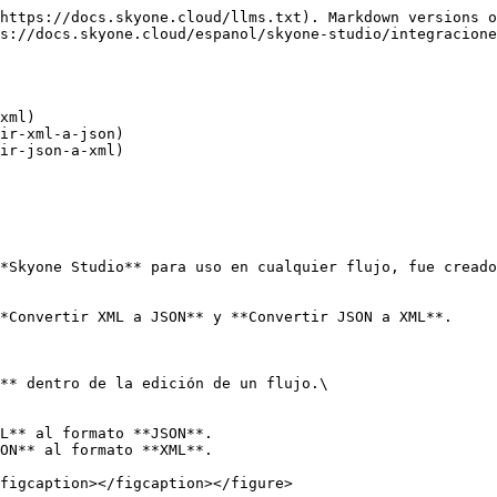
https://docs.skyone.cloud/llms.txt). Markdown versions o
s://docs.skyone.cloud/espanol/skyone-studio/integracione
xml)

*Skyone Studio** para uso en cualquier flujo, fue creado
*Convertir XML a JSON** y **Convertir JSON a XML**.

** dentro de la edición de un flujo.\

L** al formato **JSON**.

ON** al formato **XML**.

figcaption></figcaption></figure>
