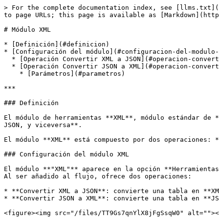
> For the complete documentation index, see [llms.txt](
to page URLs; this page is available as [Markdown](http
# Módulo XML

* [Definición](#definicion)

* [Configuración del módulo](#configuracion-del-modulo-
  * [Operación Convertir XML a JSON](#operacion-convertir-xml-a-json)

  * [Operación Convertir JSON a XML](#operacion-convertir-json-a-xml)

    * [Parámetros](#parametros)

***

### Definición

El módulo de herramientas **XML**, módulo estándar de *
JSON, y viceversa**.

El módulo **XML** está compuesto por dos operaciones: *
### Configuración del módulo XML

El módulo **"XML"** aparece en la opción **Herramientas
Al ser añadido al flujo, ofrece dos operaciones:

* **Convertir XML a JSON**: convierte una tabla en **XM
* **Convertir JSON a XML**: convierte una tabla en **JS
<figure><img src="/files/TT9Gs7qnYlX8jFgSsqW0" alt=""><