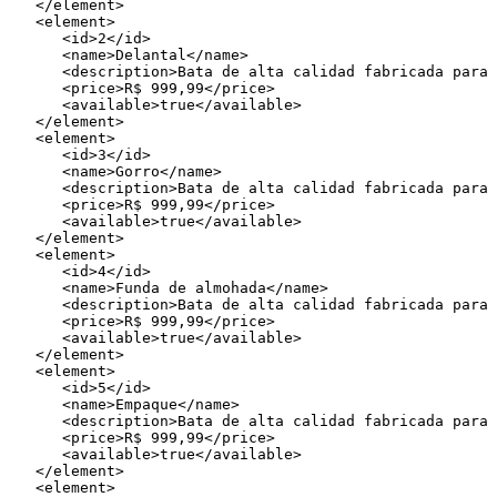
   </element>

   <element>

      <id>2</id>

      <name>Delantal</name>

      <description>Bata de alta calidad fabricada para satisfacer a los clientes más exigentes</description>

      <price>R$ 999,99</price>

      <available>true</available>

   </element>

   <element>

      <id>3</id>

      <name>Gorro</name>

      <description>Bata de alta calidad fabricada para satisfacer a los clientes más exigentes</description>

      <price>R$ 999,99</price>

      <available>true</available>

   </element>

   <element>

      <id>4</id>

      <name>Funda de almohada</name>

      <description>Bata de alta calidad fabricada para satisfacer a los clientes más exigentes</description>

      <price>R$ 999,99</price>

      <available>true</available>

   </element>

   <element>

      <id>5</id>

      <name>Empaque</name>

      <description>Bata de alta calidad fabricada para satisfacer a los clientes más exigentes</description>

      <price>R$ 999,99</price>

      <available>true</available>

   </element>

   <element>
