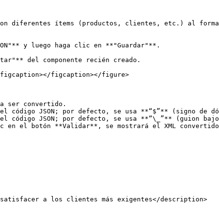
on diferentes ítems (productos, clientes, etc.) al forma
ON"** y luego haga clic en **"Guardar"**.

tar"** del componente recién creado.

figcaption></figcaption></figure>

a ser convertido.

el código JSON; por defecto, se usa **“$”** (signo de dó
el código JSON; por defecto, se usa **“\_”** (guion bajo
c en el botón **Validar**, se mostrará el XML convertido