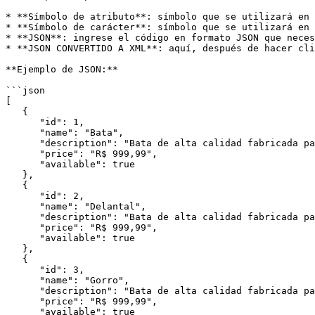
* **Símbolo de atributo**: símbolo que se utilizará en 
* **Símbolo de carácter**: símbolo que se utilizará en 
* **JSON**: ingrese el código en formato JSON que neces
* **JSON CONVERTIDO A XML**: aquí, después de hacer cli
**Ejemplo de JSON:**

```json

[

   {

      "id": 1,

      "name": "Bata",

      "description": "Bata de alta calidad fabricada para satisfacer a los clientes más exigentes",

      "price": "R$ 999,99",

      "available": true

   },

   {

      "id": 2,

      "name": "Delantal",

      "description": "Bata de alta calidad fabricada para satisfacer a los clientes más exigentes",

      "price": "R$ 999,99",

      "available": true

   },

   {

      "id": 3,

      "name": "Gorro",

      "description": "Bata de alta calidad fabricada para satisfacer a los clientes más exigentes",

      "price": "R$ 999,99",

      "available": true
