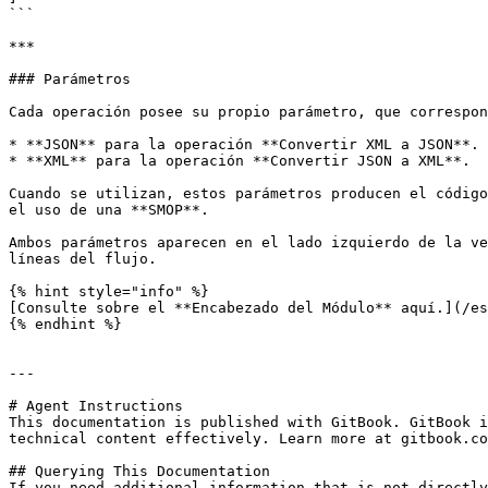
```

***

### Parámetros

Cada operación posee su propio parámetro, que correspon
* **JSON** para la operación **Convertir XML a JSON**.

* **XML** para la operación **Convertir JSON a XML**.

Cuando se utilizan, estos parámetros producen el código
el uso de una **SMOP**.

Ambos parámetros aparecen en el lado izquierdo de la ve
líneas del flujo.

{% hint style="info" %}

[Consulte sobre el **Encabezado del Módulo** aquí.](/es
{% endhint %}

---

# Agent Instructions

This documentation is published with GitBook. GitBook i
technical content effectively. Learn more at gitbook.co
## Querying This Documentation

If you need additional information that is not directly