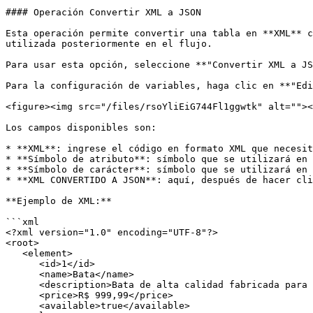
#### Operación Convertir XML a JSON

Esta operación permite convertir una tabla en **XML** c
utilizada posteriormente en el flujo.

Para usar esta opción, seleccione **"Convertir XML a JS
Para la configuración de variables, haga clic en **"Edi
<figure><img src="/files/rsoYliEiG744Fl1ggwtk" alt=""><
Los campos disponibles son:

* **XML**: ingrese el código en formato XML que necesit
* **Símbolo de atributo**: símbolo que se utilizará en 
* **Símbolo de carácter**: símbolo que se utilizará en 
* **XML CONVERTIDO A JSON**: aquí, después de hacer cli
**Ejemplo de XML:**

```xml

<?xml version="1.0" encoding="UTF-8"?> 

<root>

   <element>

      <id>1</id>

      <name>Bata</name>

      <description>Bata de alta calidad fabricada para satisfacer a los clientes más exigentes</description>

      <price>R$ 999,99</price>

      <available>true</available>
