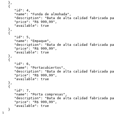
   },

   {

      "id": 4,

      "name": "Funda de almohada",

      "description": "Bata de alta calidad fabricada para satisfacer a los clientes más exigentes",

      "price": "R$ 999,99",

      "available": true

   },

   {

      "id": 5,

      "name": "Empaque",

      "description": "Bata de alta calidad fabricada para satisfacer a los clientes más exigentes",

      "price": "R$ 999,99",

      "available": true

   },

   {

      "id": 6,

      "name": "Portacubiertos",

      "description": "Bata de alta calidad fabricada para satisfacer a los clientes más exigentes",

      "price": "R$ 999,99",

      "available": true

   },

   {

      "id": 7,

      "name": "Porta compresas",

      "description": "Bata de alta calidad fabricada para satisfacer a los clientes más exigentes",

      "price": "R$ 999,99",

      "available": true

   }

]
