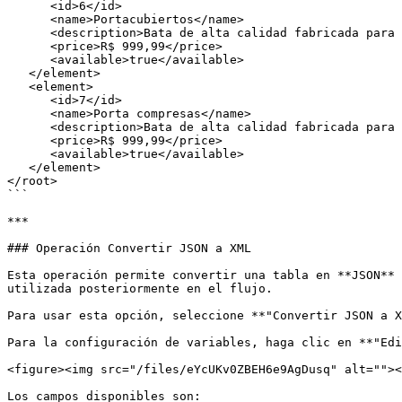
      <id>6</id>

      <name>Portacubiertos</name>

      <description>Bata de alta calidad fabricada para satisfacer a los clientes más exigentes</description>

      <price>R$ 999,99</price>

      <available>true</available>

   </element>

   <element>

      <id>7</id>

      <name>Porta compresas</name>

      <description>Bata de alta calidad fabricada para satisfacer a los clientes más exigentes</description>

      <price>R$ 999,99</price>

      <available>true</available>

   </element>

</root>

```

***

### Operación Convertir JSON a XML

Esta operación permite convertir una tabla en **JSON** 
utilizada posteriormente en el flujo.

Para usar esta opción, seleccione **"Convertir JSON a X
Para la configuración de variables, haga clic en **"Edi
<figure><img src="/files/eYcUKv0ZBEH6e9AgDusq" alt=""><
Los campos disponibles son:
