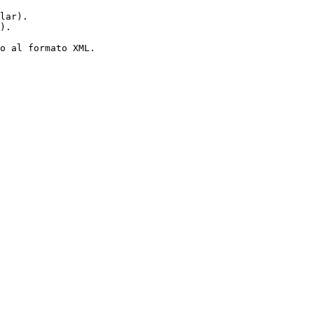
lar).

).

o al formato XML.
