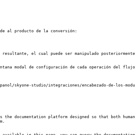
de al producto de la conversión:

 resultante, el cual puede ser manipulado posteriormente
ntana modal de configuración de cada operación del flujo
panol/skyone-studio/integraciones/encabezado-de-los-modu
s the documentation platform designed so that both human
m.

 available in this page, you can query the documentation