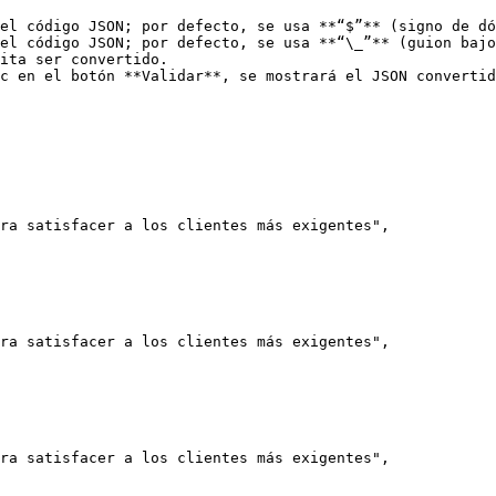
el código JSON; por defecto, se usa **“$”** (signo de dó
el código JSON; por defecto, se usa **“\_”** (guion bajo
ita ser convertido.

c en el botón **Validar**, se mostrará el JSON convertid