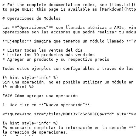
> For the complete documentation index, see [llms.txt](https://docs.skyone.cloud/llms.txt). Markdown versions of documentation pages are available by appending `.md` to page URLs; this page is available as [Markdown](https://docs.skyone.cloud/espanol/skyone-studio/modulos/configuraciones-and-operaciones/operaciones-de-modulos.md).

# Operaciones de Módulos

Las **“Operaciones”** son llamadas atómicas a APIs, vinculadas a un módulo, que encapsulan la ejecución de una función previamente configurada. Es decir, las operaciones son las acciones que podrá realizar tu módulo cuando se agreguen posteriormente a un flujo.

**Ejemplo:** imagina que tenemos un módulo llamado **“VentasY”** y puede realizar las siguientes operaciones:

* Listar todas las ventas del día
* Listar los 10 productos más vendidos
* Agregar un producto y su respectivo precio

Todos estos ejemplos son configurables a través de las operaciones.

{% hint style="info" %}
Sin una operación, no es posible utilizar un módulo en tus flujos.
{% endhint %}

#### Cómo agregar una operación

1. Haz clic en **“Nueva operación”**.

<figure><img src="/files/M06i3xTcSc6O3EQpwzfd" alt=""><figcaption></figcaption></figure>

{% hint style="info" %}
Es necesario completar la información en la sección **“**[**Configuraciones**](/espanol/skyone-studio/modulos/configuraciones-and-operaciones.md)**”** para habilitar la creación de operaciones.
{% endhint %}

2. A continuación, se mostrará la pantalla para completar los datos de la nueva operación, dividida en **4 etapas**:

* [**Información general**](#informacion-general)
* [**Parámetros**](#parametros)
* [**Solicitud (Requisición)**](#solicitud-requisicion)
* [**Estructura de salida**](#estructura-de-salida)

A continuación, se detalla paso a paso cada ítem:

### Información General

1. Agrega el **nombre** y la **descripción** de la nueva operación.
2. Luego, haz clic en **“Siguiente paso”**.

<figure><img src="/files/LCT6I4vONS1TR3XyXbAR" alt=""><figcaption></figcaption></figure>

#### Parámetros

En esta etapa configurarás los parámetros que serán utilizados en el módulo, siempre de acuerdo con el tipo de conectividad (Base de Datos, Email, REST, etc.). Para esto:

1. Haz clic en **“Agregar parámetro”**. Aparecerá el siguiente modal:

<figure><img src="/files/KQhC7pXItszYK1xjL5LN" alt=""><figcaption></figcaption></figure>

**Campos:**

1. **Nombre:** elige un nombre que describa mejor la función del parámetro.
2. **Descripción:** describe la función del parámetro.
3. **Tipo:** selecciona el tipo de dato aceptado por el parámetro:

* **Texto:** cualquier combinación de caracteres alfanuméricos. Ejemplos: `"cualquiertexto"`, `"123"`
* **Número:** cualquier número. Ejemplos: `123`, `321`
* **Booleano:** `true/false` (verdadero/falso)
* **Objeto:** objeto JSON. Ejemplo: `{ "name": "John" }`
* **Array:** array JSON. Ejemplos: `[ "A", "B" ]`, `[ "1", "2" ]`

4. **Campo obligatorio:** al seleccionarlo, el parámetro será obligatorio y siempre deberá enviarse en el JSON de entrada.
5. **Dato sensible:** si se selecciona, indica que el valor del parámetro no será publicado si el módulo se comparte.
6. **Ejemplo:** agrega un ejemplo acorde al tipo de dato y al tipo de conectividad del módulo (Base de datos, Email, REST, etc.). Ejemplos:
   1. **Base de datos:** utiliza comandos SQL válid