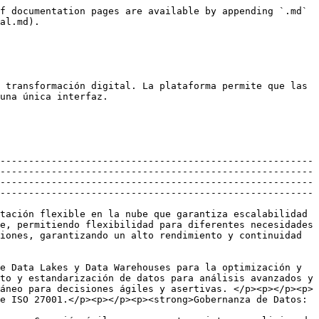
f documentation pages are available by appending `.md` 
al.md).

 transformación digital. La plataforma permite que las 
una única interfaz.

-------------------------------------------------------
-------------------------------------------------------
-------------------------------------------------------
-------------------------------------------------------
tación flexible en la nube que garantiza escalabilidad 
e, permitiendo flexibilidad para diferentes necesidades 
iones, garantizando un alto rendimiento y continuidad 
e Data Lakes y Data Warehouses para la optimización y 
to y estandarización de datos para análisis avanzados y 
áneo para decisiones ágiles y asertivas. </p><p></p><p>
e ISO 27001.</p><p></p><p><strong>Gobernanza de Datos: