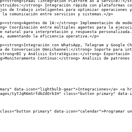
p><strong>iPaaS (Integration Platform as a Service):</st
struídos:</strong> Integración rápida con plataformas co
jos de trabajo inteligentes para optimizar operaciones y
                                                                                                                         
p><strong>Agentes de IA:</strong> Implementación de mode
ng> Coordinación entre múltiples agentes para la ejecuc
e natural para interpretación y respuesta personalizada.
                                                                                                                  
p><strong>Integración con WhatsApp, Telegram y Google Ch
a de Conversación Omnichannel:</strong> Soporte para int
strong>BI y Análisis Estratégicos:</strong> Exportación 
g>Monitoramento Contínuo:</strong> Análisis de patrones 
                                                        
mary" data-icon="lightbulb-gear">Integraciones</a> <a hr
ages/tyTJqR6mSrfdbZdOrbIH" class="button primary" data-i
class="button primary" data-icon="calendar">Programar un