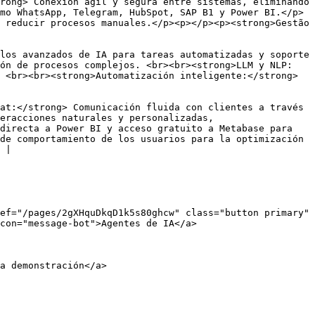
rong> Conexión ágil y segura entre sistemas, eliminando 
mo WhatsApp, Telegram, HubSpot, SAP B1 y Power BI.</p>
 reducir procesos manuales.</p><p></p><p><strong>Gestão 
los avanzados de IA para tareas automatizadas y soporte 
ión de procesos complejos. <br><br><strong>LLM y NLP:
 <br><br><strong>Automatización inteligente:</strong> 
at:</strong> Comunicación fluida con clientes a través 
eracciones naturales y personalizadas, 
directa a Power BI y acceso gratuito a Metabase para 
de comportamiento de los usuarios para la optimización 
 |

ef="/pages/2gXHquDkqD1k5s80ghcw" class="button primary" 
con="message-bot">Agentes de IA</a>

a demonstración</a>
