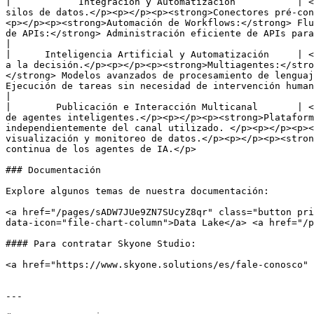
|            Integración y Automatización           | <
silos de datos.</p><p></p><p><strong>Conectores pré-con
<p></p><p><strong>Automación de Workflows:</strong> Flu
de APIs:</strong> Administración eficiente de APIs para la comunicación entre servicios y sistemas.</p>                                   
|

|      Inteligencia Artificial y Automatización     | <
a la decisión.</p><p></p><p><strong>Multiagentes:</stro
</strong> Modelos avanzados de procesamiento de lenguaj
Ejecución de tareas sin necesidad de intervención humana, aumentando la eficiencia operativa.</p>                                                    
|

|        Publicación e Interacción Multicanal       | <
de agentes inteligentes.</p><p></p><p><strong>Plataform
independientemente del canal utilizado. </p><p></p><p><
visualización y monitoreo de datos.</p><p></p><p><stron
continua de los agentes de IA.</p>                     
### Documentación

Explore algunos temas de nuestra documentación:

<a href="/pages/sADW7JUe9ZN7SUcyZ8qr" class="button pri
data-icon="file-chart-column">Data Lake</a> <a href="/p
#### Para contratar Skyone Studio:

<a href="https://www.skyone.solutions/es/fale-conosco" 
---
