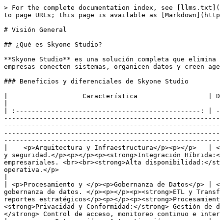
> For the complete documentation index, see [llms.txt](
to page URLs; this page is available as [Markdown](http
# Visión General

## ¿Qué es Skyone Studio?

**Skyone Studio** es una solución completa que elimina 
empresas conecten sistemas, organicen datos y creen age
### Beneficios y diferenciales de Skyone Studio

|                   Característica                  | Descripción                                                                                                                                                                                                                                                                                                                                                                                                                                                                                                                                                                                                
|

| :-----------------------------------------------: | -
-------------------------------------------------------
-------------------------------------------------------
-------------------------------------------------------
-------------------------------------------------------
|    <p>Arquitectura y Infraestructura</p><p></p>   | <
y seguridad.</p><p></p><p><strong>Integración Híbrida:<
empresariales. <br><br><strong>Alta disponibilidad:</st
operativa.</p>                                                                                                                                                                                                                                                      
|

| <p>Procesamiento y </p><p>Gobernanza de Datos</p> | <
gobernanza de datos. </p><p></p><p><strong>ETL y Transf
reportes estratégicos</p><p></p><p><strong>Procesamient
<strong>Privacidad y Conformidad:</strong> Gestión de d
</strong> Control de acceso, monitoreo continuo e inter