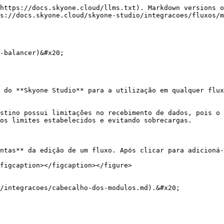
https://docs.skyone.cloud/llms.txt). Markdown versions o
s://docs.skyone.cloud/skyone-studio/integracoes/fluxos/m
-balancer)&#x20;

 do **Skyone Studio** para a utilização em qualquer flux
stino possui limitações no recebimento de dados, pois o 
os limites estabelecidos e evitando sobrecargas.

ntas** da edição de um fluxo. Após clicar para adicioná-
figcaption></figcaption></figure>

/integracoes/cabecalho-dos-modulos.md).&#x20;
