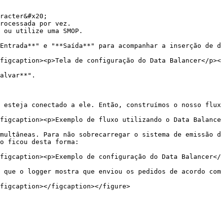
racter&#x20;

rocessada por vez.

 ou utilize uma SMOP.

Entrada**" e "**Saída**" para acompanhar a inserção de d
figcaption><p>Tela de configuração do Data Balancer</p><
alvar**".

 esteja conectado a ele. Então, construímos o nosso flux
figcaption><p>Exemplo de fluxo utilizando o Data Balance
multâneas. Para não sobrecarregar o sistema de emissão d
o ficou desta forma:

figcaption><p>Exemplo de configuração do Data Balancer</
 que o logger mostra que enviou os pedidos de acordo com
figcaption></figcaption></figure>
