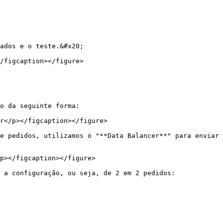
ados e o teste.&#x20;

/figcaption></figure>

o da seguinte forma:

r</p></figcaption></figure>

e pedidos, utilizamos o "**Data Balancer**" para enviar 
p></figcaption></figure>

 a configuração, ou seja, de 2 em 2 pedidos:
