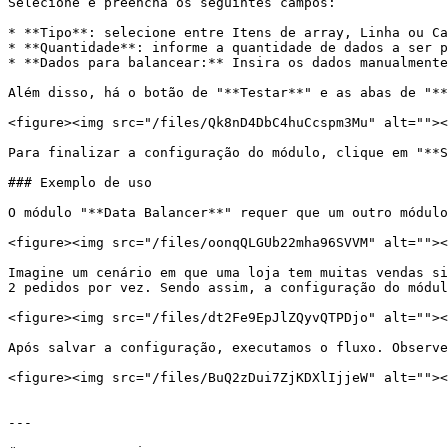
Selecione e preencha os seguintes campos:

* **Tipo**: selecione entre Itens de array, Linha ou Ca
* **Quantidade**: informe a quantidade de dados a ser p
* **Dados para balancear:** Insira os dados manualmente
Além disso, há o botão de "**Testar**" e as abas de "**
<figure><img src="/files/Qk8nD4DbC4huCcspm3Mu" alt=""><
Para finalizar a configuração do módulo, clique em "**S
### Exemplo de uso

O módulo "**Data Balancer**" requer que um outro módulo
<figure><img src="/files/oonqQLGUb22mha96SVVM" alt=""><
Imagine um cenário em que uma loja tem muitas vendas si
2 pedidos por vez. Sendo assim, a configuração do módul
<figure><img src="/files/dt2Fe9EpJlZQyvQTPDjo" alt=""><
Após salvar a configuração, executamos o fluxo. Observe
<figure><img src="/files/BuQ2zDui7ZjKDXlIjjeW" alt=""><
---
