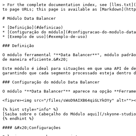
> For the complete documentation index, see [llms.txt](
to page URLs; this page is available as [Markdown](http
# Módulo Data Balancer

* [Definição](#definicao)

* [Configuração do módulo](#configuracao-do-modulo-data
* [Exemplo de uso](#exemplo-de-uso)

### Definição

O módulo ferramental "**Data Balancer**", módulo padrão
de maneira eficiente.&#x20;

Este módulo é ideal para situações em que uma API de de
garantindo que cada segmento processado esteja dentro d
### Configuração do módulo Data Balancer

O módulo "**Data Balancer"** aparece na opção **Ferrame
<figure><img src="/files/sWoD9AIXB64qiGLYkOYy" alt=""><
{% hint style="info" %}

[Saiba sobre o Cabeçalho do Módulo aqui](/skyone-studio
{% endhint %}

#### &#x20;Configurações
