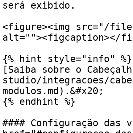
será exibido.

<figure><img src="/file
alt=""><figcaption></fi
{% hint style="info" %}

[Saiba sobre o Cabeçalh
studio/integracoes/cabe
modulos.md).&#x20;

{% endhint %}

#### Configuração das v