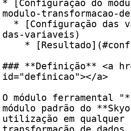
* [Configuração do módu
modulo-transformacao-de
  * [Configuração das variáveis](#configuracao-
das-variaveis)

    * [Resultado](#configuracao-das-variaveis)

### **Definição** <a hr
id="definicao"></a>

O módulo ferramental "*
módulo padrão do **Skyo
utilização em qualquer 
transformação de dados 