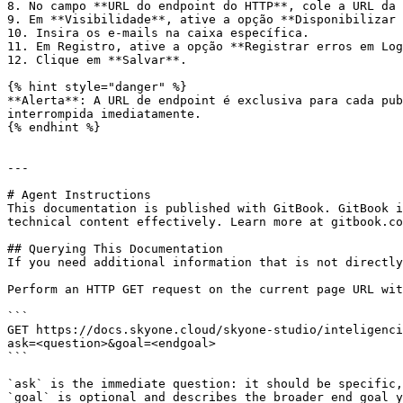
8. No campo **URL do endpoint do HTTP**, cole a URL da 
9. Em **Visibilidade**, ative a opção **Disponibilizar 
10. Insira os e-mails na caixa específica.

11. Em Registro, ative a opção **Registrar erros em Log
12. Clique em **Salvar**.

{% hint style="danger" %}

**Alerta**: A URL de endpoint é exclusiva para cada pub
interrompida imediatamente.

{% endhint %}

---

# Agent Instructions

This documentation is published with GitBook. GitBook i
technical content effectively. Learn more at gitbook.co
## Querying This Documentation

If you need additional information that is not directly
Perform an HTTP GET request on the current page URL wit
```

GET https://docs.skyone.cloud/skyone-studio/inteligenci
ask=<question>&goal=<endgoal>

```

`ask` is the immediate question: it should be specific,
`goal` is optional and describes the broader end goal y