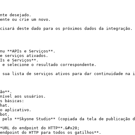
nte desejado.

ente ou crie um novo.

cisará deste dado para os próximos dados da integração.

nu **APIs e Serviços**.

e serviços ativados.

Is e Serviços**.

 e selecione o resultado correspondente.

 sua lista de serviços ativos para dar continuidade na i
ão**.

nível aos usuários.

s básicas:

 pelo **Skyone Studio** (copiada da tela de publicação d
*URL do endpoint do HTTP**.&#x20;

endpoint do HTTP para todos os gatilhos**.
