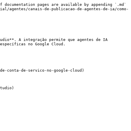
f documentation pages are available by appending `.md` 
ial/agentes/canais-de-publicacao-de-agentes-de-ia/como-
udio**. A integração permite que agentes de IA 
específicas no Google Cloud.

de-conta-de-servico-no-google-cloud)

tudio)
