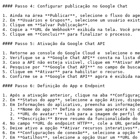
#### Passo 4: Configurar publicação no Google Chat

1. Ainda na área **Publicar**, selecione o fluxo do age
2. Em **Usuários e Grupos**, selecione um usuário exist
3. Clique em **Salvar Publicação**.

4. Copie a **URL de Webhook** exibida na tela. Você pre
5. Clique em **Concluir** para finalizar o processo.

#### Passo 5: Ativação da Google Chat API

1. Retorne ao console do Google Cloud e  selecione o me
2. Verifique se a **Google Chat API** consta na lista d
3. Caso a API não esteja visível, clique em **Ativar AP
4. Pesquise por "**Google Chat API**" no campo de busca
5. Clique em **Ativar** para habilitar o recurso.

6. Confirme se a **Google Chat API** agora é exibida na
#### Passo 6: Definição do App e Endpoint

1. Após a ativação anterior, clique na aba **Configuraç
2. Em **Status do app**, selecione a opção Ativo, dispo
3. Em Informações do aplicativo, preencha as informaçõe
   1. **Nome do app:** Defina o nome que aparecerá no chat.

   2. **URL do avatar:** Link para a imagem de perfil do aplicativo.

   3. **Descrição:** Breve resumo da funcionalidade do bot.

4. No campo **URL do endpoint HTTP**, cole a URL gerada
5. Deixe ativo a opção **Ativar recursos interativos**.

6. Em **Configurações de conexão**, selecione a opção *
7. Em **Gatilhos**, selecione a opção Usar um **URL do 