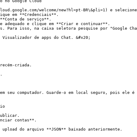
o no Google Cloud

loud.google.com/welcome/new?hl=pt-BR\&pli=1) e selecione
ique em **Credenciais**.

**Conta de serviço**.

e adequado e clique em **Criar e continuar**.

s. Para isso, na caixa seletora pesquise por "Google Cha
 Visualizador de apps do Chat. &#x20;

recém-criada.

.

em seu computador. Guarde-o em local seguro, pois ele é 
io

ublicar.

nciar contas**.

 upload do arquivo **JSON** baixado anteriormente.
