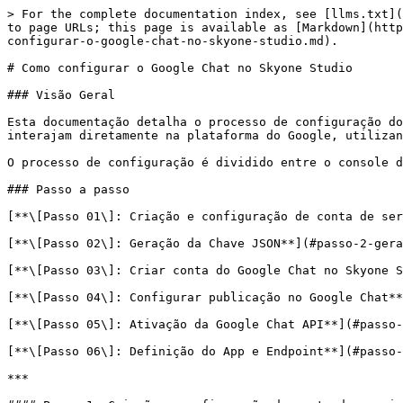
> For the complete documentation index, see [llms.txt](
to page URLs; this page is available as [Markdown](http
configurar-o-google-chat-no-skyone-studio.md).

# Como configurar o Google Chat no Skyone Studio

### Visão Geral

Esta documentação detalha o processo de configuração do
interajam diretamente na plataforma do Google, utilizan
O processo de configuração é dividido entre o console d
### Passo a passo

[**\[Passo 01\]: Criação e configuração de conta de ser
[**\[Passo 02\]: Geração da Chave JSON**](#passo-2-gera
[**\[Passo 03\]: Criar conta do Google Chat no Skyone S
[**\[Passo 04\]: Configurar publicação no Google Chat**
[**\[Passo 05\]: Ativação da Google Chat API**](#passo-
[**\[Passo 06\]: Definição do App e Endpoint**](#passo-
***
