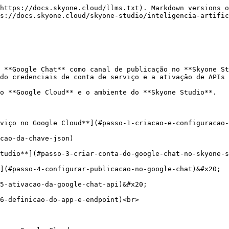
https://docs.skyone.cloud/llms.txt). Markdown versions o
s://docs.skyone.cloud/skyone-studio/inteligencia-artific
 **Google Chat** como canal de publicação no **Skyone St
do credenciais de conta de serviço e a ativação de APIs 
o **Google Cloud** e o ambiente do **Skyone Studio**.

viço no Google Cloud**](#passo-1-criacao-e-configuracao-
cao-da-chave-json)

tudio**](#passo-3-criar-conta-do-google-chat-no-skyone-s
](#passo-4-configurar-publicacao-no-google-chat)&#x20;

5-ativacao-da-google-chat-api)&#x20;

6-definicao-do-app-e-endpoint)<br>
