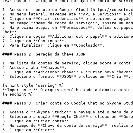
#### Passo 1: Criação e configuração de conta de serviç
1. Acesse o [console do Google Cloud](https://console.c
2. No menu lateral, navegue até **API e Serviços** e cl
3. Clique em **Criar credenciais** e selecione a opção 
4. No campo **Nome da conta de serviço**, insira um nom
5. Na próxima etapa, em **Permissões**, defina os papéi
Chat**.

6. Clique na opção **Adicionar outro papel** e adicione
7. Clique em **Continuar**.

8. Para finalizar, clique em **Concluído**.

#### Passo 2: Geração da Chave JSON

1. Na lista de contas de serviço, clique sobre a conta 
2. Acesse a aba **Chaves**.

3. Clique em **Adicionar chave** > **Criar nova chave**
4. Selecione o formato **JSON** e clique em **Criar**.

{% hint style="warning" %}

**Importante:** O arquivo será baixado automaticamente 
{% endhint %}

#### Passo 3: Criar conta do Google Chat no Skyone Stud
1. Acesse o **Skyone Studio** e navegue até o menu de P
2. Selecione a opção **Google Chat** e clique em **Gere
3. Clique em **Criar conta**.

4. No campo de **Chave da conta de serviço**, realize o
5. Clique em **Criar**.
