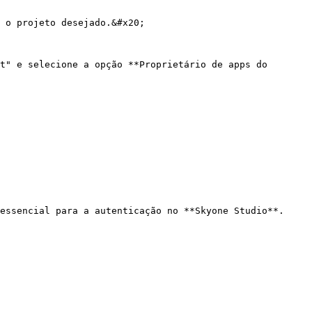
 o projeto desejado.&#x20;

t" e selecione a opção **Proprietário de apps do 
essencial para a autenticação no **Skyone Studio**.
