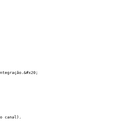
ntegração.&#x20;

o canal).
