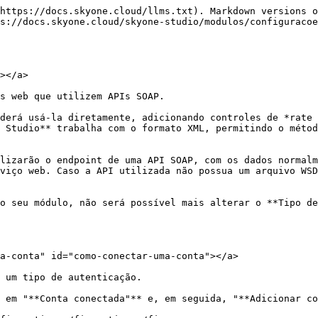
https://docs.skyone.cloud/llms.txt). Markdown versions o
s://docs.skyone.cloud/skyone-studio/modulos/configuracoe
></a>

s web que utilizem APIs SOAP.

derá usá-la diretamente, adicionando controles de *rate 
 Studio** trabalha com o formato XML, permitindo o métod
lizarão o endpoint de uma API SOAP, com os dados normalm
viço web. Caso a API utilizada não possua um arquivo WSD
o seu módulo, não será possível mais alterar o **Tipo de
a-conta" id="como-conectar-uma-conta"></a>

 um tipo de autenticação.

 em "**Conta conectada"** e, em seguida, "**Adicionar co