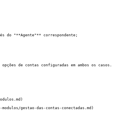
és do "**Agente"** correspondente;

 opções de contas configuradas em ambos os casos.

odulos.md)

-modulos/gestao-das-contas-conectadas.md)
