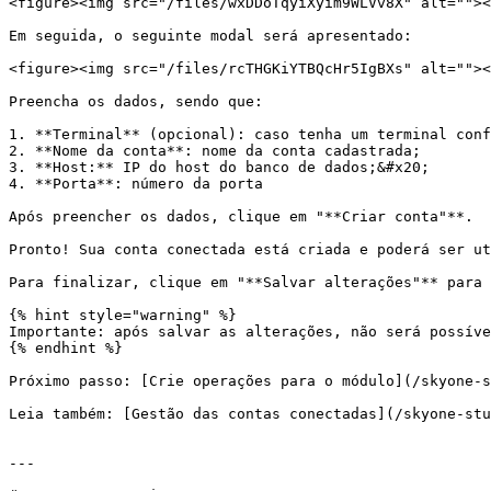
<figure><img src="/files/wxDDoTqyiXyim9WLVv8X" alt=""><
Em seguida, o seguinte modal será apresentado:

<figure><img src="/files/rcTHGKiYTBQcHr5IgBXs" alt=""><
Preencha os dados, sendo que:

1. **Terminal** (opcional): caso tenha um terminal conf
2. **Nome da conta**: nome da conta cadastrada;

3. **Host:** IP do host do banco de dados;&#x20;

4. **Porta**: número da porta

Após preencher os dados, clique em "**Criar conta"**.

Pronto! Sua conta conectada está criada e poderá ser ut
Para finalizar, clique em "**Salvar alterações"** para 
{% hint style="warning" %}

Importante: após salvar as alterações, não será possíve
{% endhint %}

Próximo passo: [Crie operações para o módulo](/skyone-s
Leia também: [Gestão das contas conectadas](/skyone-stu
---
