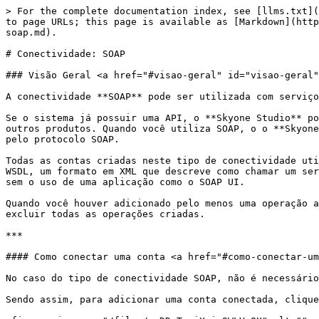
> For the complete documentation index, see [llms.txt](
to page URLs; this page is available as [Markdown](http
soap.md).

# Conectividade: SOAP

### Visão Geral <a href="#visao-geral" id="visao-geral"
A conectividade **SOAP** pode ser utilizada com serviço
Se o sistema já possuir uma API, o **Skyone Studio** po
outros produtos. Quando você utiliza SOAP, o o **Skyone
pelo protocolo SOAP.

Todas as contas criadas neste tipo de conectividade uti
WSDL, um formato em XML que descreve como chamar um ser
sem o uso de uma aplicação como o SOAP UI.

Quando você houver adicionado pelo menos uma operação a
excluir todas as operações criadas.

***

#### Como conectar uma conta <a href="#como-conectar-um
No caso do tipo de conectividade SOAP, não é necessário
Sendo assim, para adicionar uma conta conectada, clique