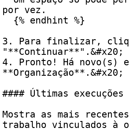
por vez.

  {% endhint %}

3. Para finalizar, cliq
"**Continuar**".&#x20;

4. Pronto! Há novo(s) e
**Organização**.&#x20;

#### Últimas execuções

Mostra as mais recentes
trabalho vinculados à o