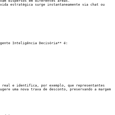
vam dispersos em diferentes áreas.

vida estratégica surge instantaneamente via chat ou 
gente Inteligência Decisória** é:

 real e identifica, por exemplo, que representantes 
ugere uma nova trava de desconto, preservando a margem 