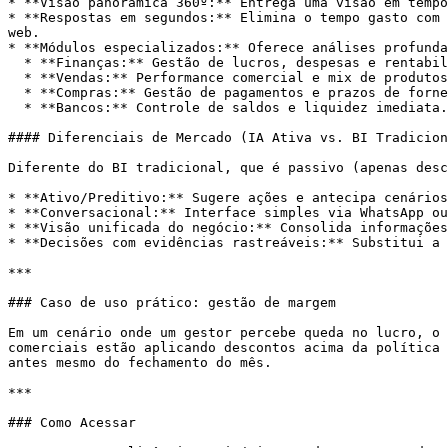
* **Visão panorâmica 360º:** Entrega uma visão em tempo
* **Respostas em segundos:** Elimina o tempo gasto com 
web.

* **Módulos especializados:** Oferece análises profunda
  * **Finanças:** Gestão de lucros, despesas e rentabilidade.

  * **Vendas:** Performance comercial e mix de produtos.

  * **Compras:** Gestão de pagamentos e prazos de fornecedores.

  * **Bancos:** Controle de saldos e liquidez imediata.

#### Diferenciais de Mercado (IA Ativa vs. BI Tradicion
Diferente do BI tradicional, que é passivo (apenas desc
* **Ativo/Preditivo:** Sugere ações e antecipa cenários
* **Conversacional:** Interface simples via WhatsApp ou
* **Visão unificada do negócio:** Consolida informações
* **Decisões com evidências rastreáveis:** Substitui a 
***

### Caso de uso prático: gestão de margem

Em um cenário onde um gestor percebe queda no lucro, o 
comerciais estão aplicando descontos acima da política 
antes mesmo do fechamento do mês.

***

### Como Acessar
