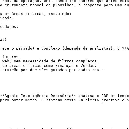
 real da operação, unificando indicadores que antes esta
o cruzamento manual de planilhas; a resposta para uma dú
s em áreas críticas, incluindo:

al)

reve o passado) e complexo (depende de analistas), o **A
 futuros.

 Web, sem necessidade de filtros complexos.

 de áreas críticas como Finanças e Vendas.

intuição por decisões guiadas por dados reais.

**Agente Inteligência Decisória** analisa o ERP em tempo
para bater metas. O sistema emite um alerta proativo e s