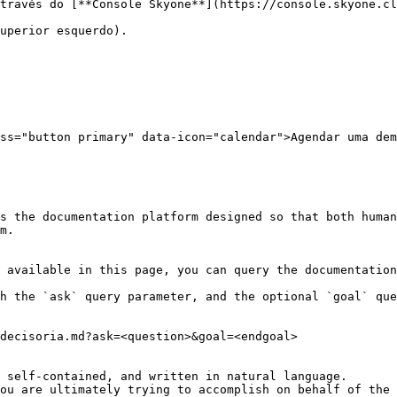
través do [**Console Skyone**](https://console.skyone.cl
uperior esquerdo).

ss="button primary" data-icon="calendar">Agendar uma dem
s the documentation platform designed so that both human
m.

 available in this page, you can query the documentation
h the `ask` query parameter, and the optional `goal` que
decisoria.md?ask=<question>&goal=<endgoal>

 self-contained, and written in natural language.

ou are ultimately trying to accomplish on behalf of the 