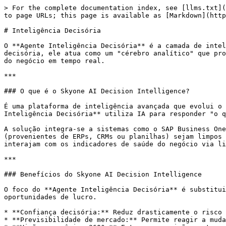
> For the complete documentation index, see [llms.txt](
to page URLs; this page is available as [Markdown](http
# Inteligência Decisória

O **Agente Inteligência Decisória** é a camada de intel
decisória, ele atua como um "cérebro analítico" que pro
do negócio em tempo real.

***

### O que é o Skyone AI Decision Intelligence?

É uma plataforma de inteligência avançada que evolui o 
Inteligência Decisória** utiliza IA para responder "o q
A solução integra-se a sistemas como o SAP Business One
(provenientes de ERPs, CRMs ou planilhas) sejam limpos 
interajam com os indicadores de saúde do negócio via li
***

### Benefícios do Skyone AI Decision Intelligence

O foco do **Agente Inteligência Decisória** é substitui
oportunidades de lucro.

* **Confiança decisória:** Reduz drasticamente o risco 
* **Previsibilidade de mercado:** Permite reagir a muda