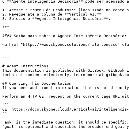
O **Agente Inteligência Decisória** pode ser acessado a
1. Acesse o **Menu de Produtos** (localizado no canto s
2. Navegue até a coluna de **Vertical AI.**

3. Selecione **Agente Inteligência Decisória**.

***

#### Saiba mais sobre o Agente Inteligência Decisória:

<a href="https://www.skyone.solutions/fale-conosco" cla
---

# Agent Instructions

This documentation is published with GitBook. GitBook i
technical content effectively. Learn more at gitbook.co
## Querying This Documentation

If you need additional information that is not directly
Perform an HTTP GET request on the current page URL wit
```

GET https://docs.skyone.cloud/vertical-ai/inteligencia-
```

`ask` is the immediate question: it should be specific,
`goal` is optional and describes the broader end goal y