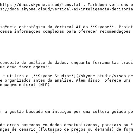
https://docs.skyone.cloud/llms.txt). Markdown versions o
s://docs.skyone.cloud/vertical-ai/inteligencia-decisoria
igência estratégica da Vertical AI da **Skyone**. Projet
cessa informações complexas para oferecer recomendações 
conceito de análise de dados: enquanto ferramentas tradi
ue devo fazer agora?".

 e utiliza o [**Skyone Studio**](/skyone-studio/visao-ge
e organizados antes da análise. Além disso, oferece uma 
nguagem natural (NLP).

r a gestão baseada em intuição por uma cultura guiada po
de erros baseados em dados desatualizados, parciais ou "
nças de cenário (flutuação de preços ou demanda) de form