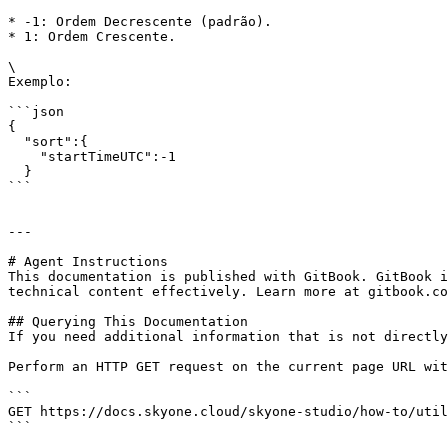
* -1: Ordem Decrescente (padrão).

* 1: Ordem Crescente.

\

Exemplo:

```json

{

  "sort":{

    "startTimeUTC":-1

  }

```

---

# Agent Instructions

This documentation is published with GitBook. GitBook i
technical content effectively. Learn more at gitbook.co
## Querying This Documentation

If you need additional information that is not directly
Perform an HTTP GET request on the current page URL wit
```

GET https://docs.skyone.cloud/skyone-studio/how-to/util
```
