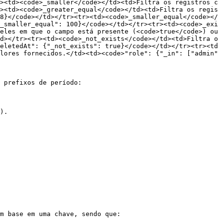
><td><code>_smaller</code></td><td>Filtra os registros c
><td><code>_greater_equal</code></td><td>Filtra os regis
8}</code></td></tr><tr><td><code>_smaller_equal</code></
_smaller_equal": 100}</code></td></tr><tr><td><code>_exi
eles em que o campo está presente (<code>true</code>) ou
d></tr><tr><td><code>_not_exists</code></td><td>Filtra o
eletedAt": {"_not_exists": true}</code></td></tr><tr><td
lores fornecidos.</td><td><code>"role": {"_in": ["admin"
 prefixos de período:

).

m base em uma chave, sendo que:
