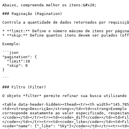
Abaixo, compreenda melhor os itens:&#x20;

### Paginação (Pagination)

Controla a quantidade de dados retornados por requisiçã
* **limit:** Define o número máximo de itens por página
* **skip:** Define quantos itens devem ser pulados (off
Exemplo:

```json

"pagination": {

  "limit":10

  "skip": 0

}

```

### Filtro (Filter)

O objeto *filter* permite refinar sua busca utilizando 
<table data-header-hidden><thead><tr><th width="145.785
<td><strong>Descrição</strong></td><td><strong>Exemplo 
corresponde exatamente ao valor especificado, respeitan
</code></td></tr><tr><td><code>_diff</code></td><td>Fil
</code></td></tr><tr><td><code>_like</code></td><td>Fil
<code>"name": {"_like": "Sky"}</code></td></tr><tr><td>