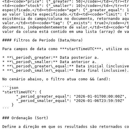
<td><code>"price": {"_greater": 50}</code></td></tr><tr
<td><code>"stock": {"_smaller": 10}</code></td></tr><tr
especificado.</td><td><code>"age": {"_greater_equal": 1
ao valor limite especificado.</td><td><code>"limit": {"
existência do campo/coluna no documento, retornando aqu
valor.</td><td><code>"tag": {"_exists": true}</code></t
documento, independentemente de valor.</td><td><code>"d
valor da coluna está contido em uma lista (array) de va
#### Filtros de Período (Data/Hora)

Para campos de data como ***startTimeUTC***, utilize os
* **\_period\_greater:** Data posterior a.

* **\_period\_smaller:** Data anterior a.

* **\_period\_greater\_equal:** Data inicial (inclusive
* **\_period\_smaller\_equal:** Data final (inclusive).

No cenário abaixo, o filtro atua como && (and):

```json

"startTimeUTC": {

      "_period_greater_equal": "2026-01-01T00:00:00Z",

      "_period_smaller_equal": "2026-01-06T23:59:59Z"

    }

```

### Ordenação (Sort)

Define a direção em que os resultados são retornados co