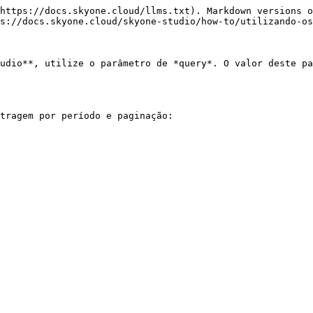
https://docs.skyone.cloud/llms.txt). Markdown versions o
s://docs.skyone.cloud/skyone-studio/how-to/utilizando-os
udio**, utilize o parâmetro de *query*. O valor deste pa
tragem por período e paginação:
