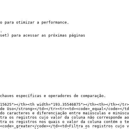
o para otimizar a performance.

.

set) para acessar as próximas páginas

chaves específicas e operadores de comparação.

15625"></th><th width="193.35546875"></th><th></th></tr>
de Uso</strong></td></tr><tr><td><code>_equal</code></td
do caracteres e diferenciação entre maiúsculas e minúscu
tra os registros cujo valor da coluna não corresponde ao
tra os registros nos quais o valor da coluna contém o t
<code>_greater</code></td><td>Filtra os registros cujo v