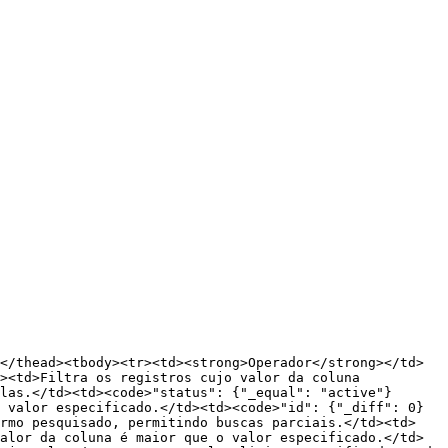
</thead><tbody><tr><td><strong>Operador</strong></td>
><td>Filtra os registros cujo valor da coluna 
las.</td><td><code>"status": {"_equal": "active"}
 valor especificado.</td><td><code>"id": {"_diff": 0}
ermo pesquisado, permitindo buscas parciais.</td><td>
alor da coluna é maior que o valor especificado.</td>