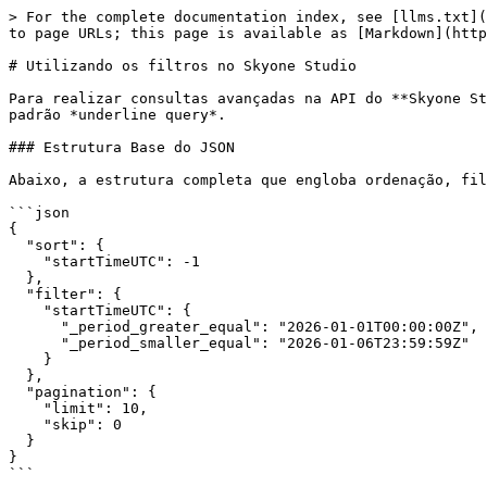
> For the complete documentation index, see [llms.txt](
to page URLs; this page is available as [Markdown](http
# Utilizando os filtros no Skyone Studio

Para realizar consultas avançadas na API do **Skyone St
padrão *underline query*.

### Estrutura Base do JSON

Abaixo, a estrutura completa que engloba ordenação, fil
```json

{

  "sort": {

    "startTimeUTC": -1

  },

  "filter": {

    "startTimeUTC": {

      "_period_greater_equal": "2026-01-01T00:00:00Z",

      "_period_smaller_equal": "2026-01-06T23:59:59Z"

    }

  },

  "pagination": {

    "limit": 10,

    "skip": 0

  }

}

```
