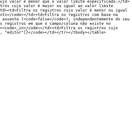
ujo valor é menor que o valor limite especificado.</td>
tros cujo valor é maior ou igual ao valor limite 
td><td>Filtra os registros cujo valor é menor ou igual 
sts</code></td><td>Filtra os registros com base na 
 ausente (<code>false</code>), independentemente do seu 
s registros em que o campo/coluna não existe no 
><code>_in</code></td><td>Filtra os registros cujo 
, "editor"]}</code></td></tr></tbody></table>
