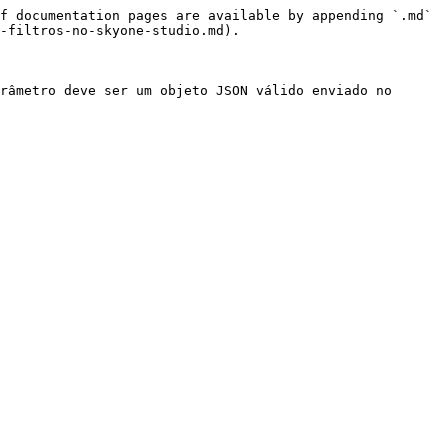
f documentation pages are available by appending `.md` 
-filtros-no-skyone-studio.md).

râmetro deve ser um objeto JSON válido enviado no 